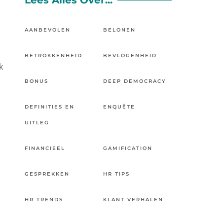
Lees Alles Over...
AANBEVOLEN
BELONEN
BETROKKENHEID
BEVLOGENHEID
k
BONUS
DEEP DEMOCRACY
DEFINITIES EN
ENQUÊTE
UITLEG
FINANCIEEL
GAMIFICATION
GESPREKKEN
HR TIPS
HR TRENDS
KLANT VERHALEN