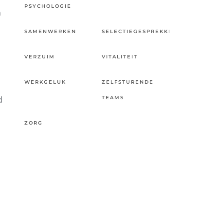
PSYCHOLOGIE
n
SAMENWERKEN
SELECTIEGESPREKKEN
VERZUIM
VITALITEIT
WERKGELUK
ZELFSTURENDE
d
TEAMS
ZORG