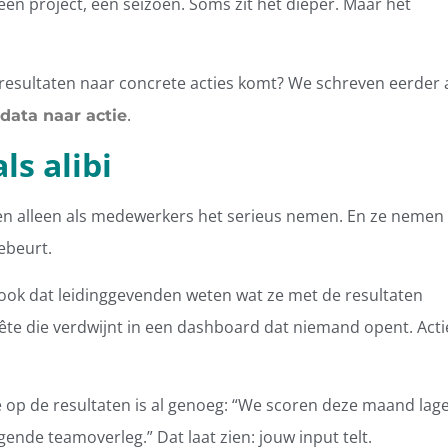
 een project, een seizoen. Soms zit het dieper. Maar het
resultaten naar concrete acties komt? We schreven eerder 
.
data naar actie
ls alibi
en alleen als medewerkers het serieus nemen. En ze nemen
gebeurt.
ook dat leidinggevenden weten wat ze met de resultaten
e die verdwijnt in een dashboard dat niemand opent. Acti
e op de resultaten is al genoeg: “We scoren deze maand lag
ende teamoverleg.” Dat laat zien: jouw input telt.