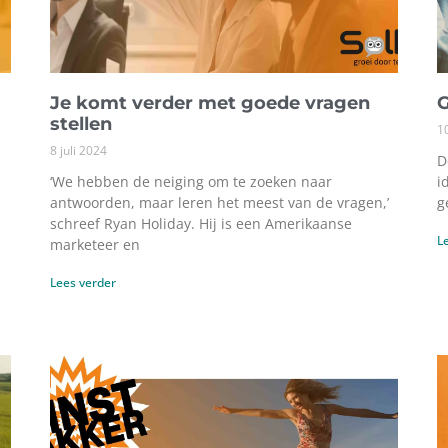
Je komt verder met goede vragen
G
stellen
1
8 juli 2024
D
‘We hebben de neiging om te zoeken naar
i
antwoorden, maar leren het meest van de vragen,’
g
schreef Ryan Holiday. Hij is een Amerikaanse
L
marketeer en
Lees verder