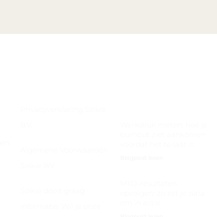
Nieuwste Berichten
Privacyverklaring Solkie
B.V.
Werkdruk meten: hoe je
burnout ziet aankomen
ten
voordat het te laat is
Algemene Voorwaarden
Blogpost lezen
Solkie B.V.
MTO-resultaten
Solkie deelt graag
opvolgen: zo zet je data
om in actie
informatie. Wil je onze
Blogpost lezen