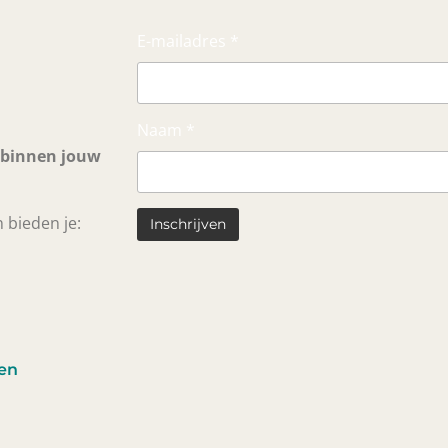
E-mailadres *
Naam *
 binnen jouw
 bieden je:
pen