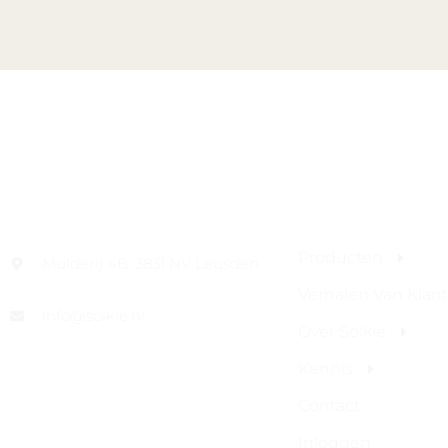
Contact Informatie
Site Links
Producten
Mulderij 4B, 3831 NV Leusden
Verhalen Van Klan
info@solkie.nl
Over Solkie
Kennis
Contact
Inloggen