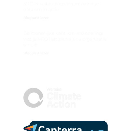
MTO-resultaten opvolgen: zo zet je
data om in actie
Blogpost lezen
De menselijke kant van verandering:
wat je MTO laat zien als de organisatie
schuift
Blogpost lezen