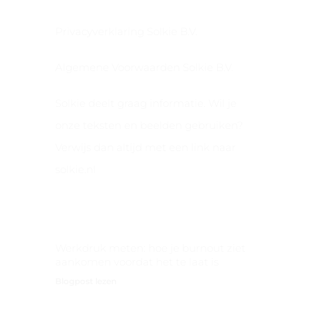
Privacyverklaring Solkie B.V.
Algemene Voorwaarden Solkie B.V.
Solkie deelt graag informatie. Wil je
onze teksten en beelden gebruiken?
Verwijs dan altijd met een link naar
solkie.nl
Nieuwste Berichten
Werkdruk meten: hoe je burnout ziet
aankomen voordat het te laat is
Blogpost lezen