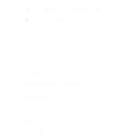
Mulderij 4B, 3831 NV Leusden
info@solkie.nl
Site Links
Producten
Verhalen Van Klanten
Over Solkie
Kennis
Contact
Inloggen