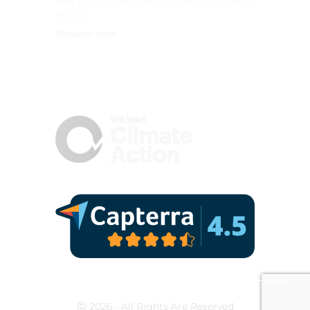
wat je MTO laat zien als de organisatie
schuift
Blogpost lezen
Ⓒ 2026 - All Rights Are Reserved