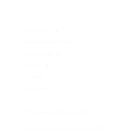
Site Links
Producten
Verhalen Van Klanten
Over Solkie
Kennis
Contact
Inloggen
Privacyverklaring Solkie B.V.
Algemene Voorwaarden Solkie B.V.