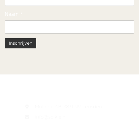
Naam *
Contact Informatie
Mulderij 4B, 3831 NV Leusden
info@solkie.nl